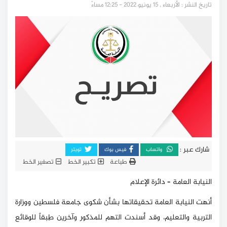
تاريخ النشر : الأربعاء , 15 يونيو 2022 - 12:25 مساءً
شارك عبر :
واتساب
فيس بوك
تويتر
طباعة
تكبير الخط
تصغير الخط
النيابة العامة – دائرة الإعلام
أنهت النيابة العامة تحقيقاتها بشأن شكوى جامعة فلسطين ووزارة
التربية والتعليم، وقد أسندت التهم للمذكور وآخرين طِبقاً للوقائع